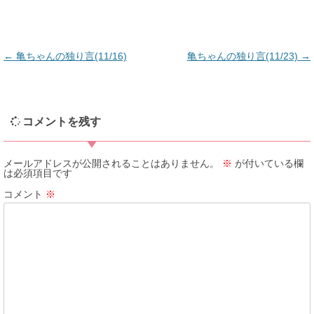
←
亀ちゃんの独り言(11/16)
亀ちゃんの独り言(11/23)
→
投
稿
コメントを残す
ナ
ビ
メールアドレスが公開されることはありません。
※
が付いている欄
は必須項目です
ゲ
コメント
※
ー
シ
ョ
ン