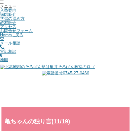
メニュー
入塾案内
講師紹介
学習の進め方
教材販売
アクセス
お問合せフォーム
Homeに戻る
メール相談
電話相談
地図
亀ちゃんの独り言(11/19)