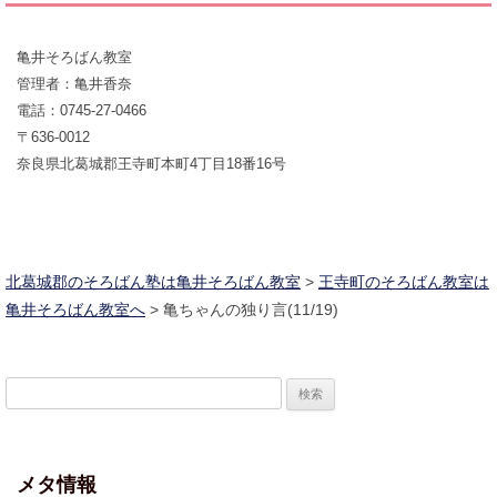
亀井そろばん教室
管理者：亀井香奈
電話：0745-27-0466
〒636-0012
奈良県北葛城郡王寺町本町4丁目18番16号
北葛城郡のそろばん塾は亀井そろばん教室
>
王寺町のそろばん教室は
亀井そろばん教室へ
>
亀ちゃんの独り言(11/19)
検
索
:
メタ情報