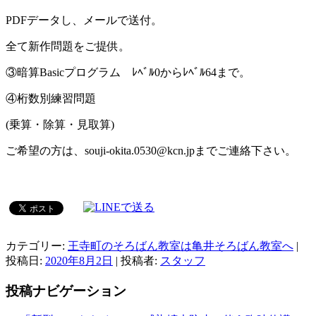
PDFデータし、メールで送付。
全て新作問題をご提供。
③暗算Basicプログラム ﾚﾍﾞﾙ0からﾚﾍﾞﾙ64まで。
④桁数別練習問題
(乗算・除算・見取算)
ご希望の方は、souji-okita.0530@kcn.jpまでご連絡下さい。
カテゴリー:
王寺町のそろばん教室は亀井そろばん教室へ
|
投稿日:
2020年8月2日
|
投稿者:
スタッフ
投稿ナビゲーション