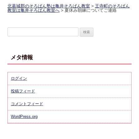
北葛城郡のそろばん塾は亀井そろばん教室
>
王寺町のそろばん
教室は亀井そろばん教室へ
>
夏休み朝練についてご連絡
検
索
:
メタ情報
ログイン
投稿フィード
コメントフィード
WordPress.org