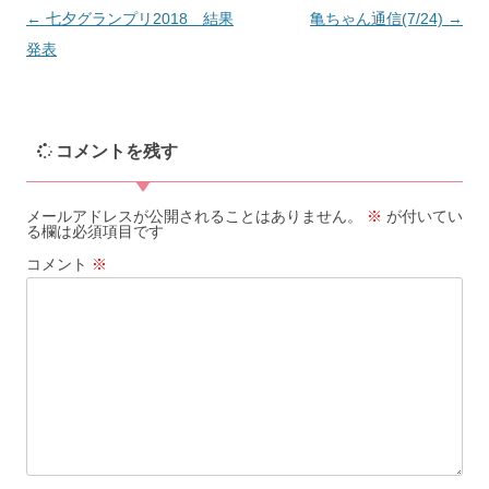
←
七夕グランプリ2018 結果
亀ちゃん通信(7/24)
→
発表
投
稿
ナ
コメントを残す
ビ
ゲ
メールアドレスが公開されることはありません。
※
が付いてい
る欄は必須項目です
ー
コメント
※
シ
ョ
ン